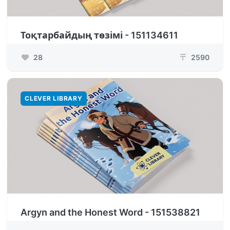
Тоқтарбайдың төзімі - 151134611
28
2590
₸
CLEVER LIBRARY
Argyn and the Honest Word - 151538821