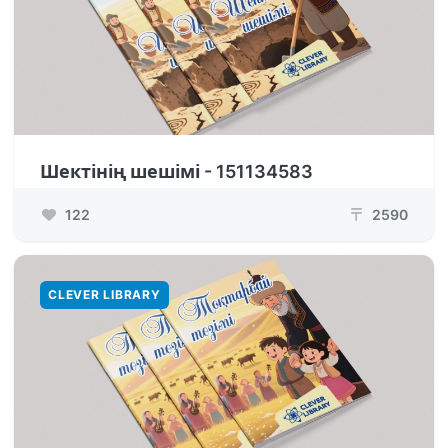
Шектінің шешімі - 151134583
122
2590
₸
CLEVER LIBRARY