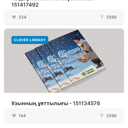
151417492
224
2590
₸
CLEVER LIBRARY
Ұзынның ұяттылығы - 151134576
144
2590
₸