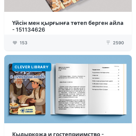
Үйсін мен қырғынға төтеп берген айла
- 151134626
153
2590
₸
CLEVER LIBRARY
Кыдыркожа и гостеприимство -