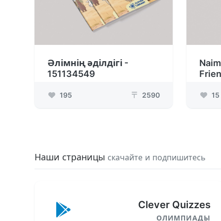
Әлімнің әділдігі -
Naim
151134549
Frie
195
2590
15
₸
Наши страницы
скачайте и подпишитесь
Clever Quizzes
ОЛИМПИАДЫ