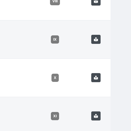
VIII
IX
X
XI