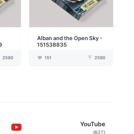
Alban and the Open Sky -
9
151538835
2590
151
2590
₸
YouTube
@ZTI