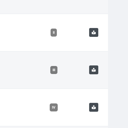
II
III
IV