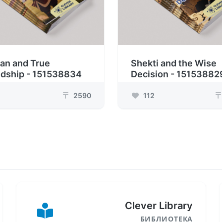
an and True
Shekti and the Wise
ndship - 151538834
Decision - 15153882
2590
112
₸
₸
Clever Library
БИБЛИОТЕКА