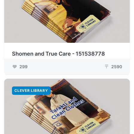
Shomen and True Care - 151538778
299
2590
₸
CLEVER LIBRARY