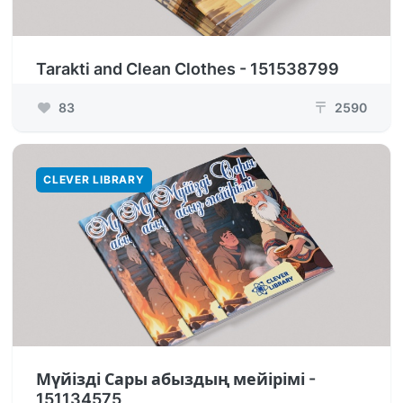
Tarakti and Clean Clothes - 151538799
83
2590
₸
CLEVER LIBRARY
Мүйізді Сары абыздың мейірімі -
151134575