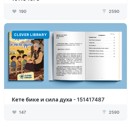
190
2590
₸
CLEVER LIBRARY
Кете бике и сила духа - 151417487
147
2590
₸