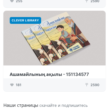
255
2590
₸
CLEVER LIBRARY
Ашамайлының ақылы - 151134577
181
2590
₸
Наши страницы
скачайте и подпишитесь