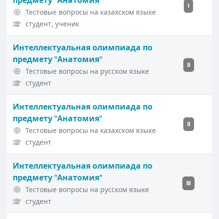
предмету "Анатомия"
I
Тестовые вопросы на казахском языке
студент, ученик
Интеллектуальная олимпиада по
предмету "Анатомия"
II
Тестовые вопросы на русском языке
студент
Интеллектуальная олимпиада по
предмету "Анатомия"
II
Тестовые вопросы на казахском языке
студент
Интеллектуальная олимпиада по
предмету "Анатомия"
III
Тестовые вопросы на русском языке
студент