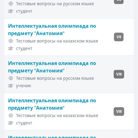
Тестовые вопросы на русском языке
студент
Интеллектуальная олимпиада по
предмету "Анатомия"
VII
Тестовые вопросы на казахском языке
студент
Интеллектуальная олимпиада по
предмету "Анатомия"
VIII
Тестовые вопросы на русском языке
ученик
Интеллектуальная олимпиада по
предмету "Анатомия"
VIII
Тестовые вопросы на казахском языке
студент
Интеллектуальная олимпиада по