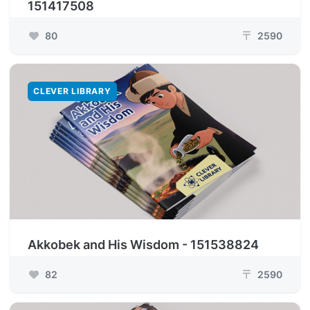
151417508
80
2590
₸
CLEVER LIBRARY
Akkobek and His Wisdom - 151538824
82
2590
₸