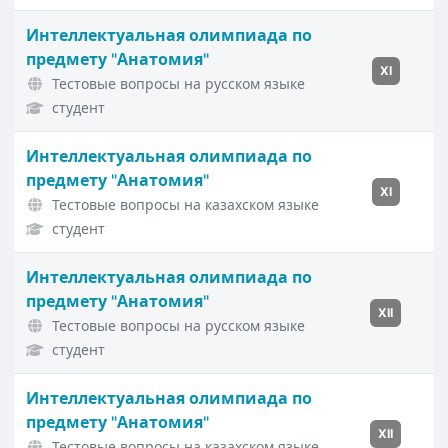
Интеллектуальная олимпиада по
предмету "Анатомия"
XI
Тестовые вопросы на русском языке
студент
Интеллектуальная олимпиада по
предмету "Анатомия"
XI
Тестовые вопросы на казахском языке
студент
Интеллектуальная олимпиада по
предмету "Анатомия"
XII
Тестовые вопросы на русском языке
студент
Интеллектуальная олимпиада по
предмету "Анатомия"
XII
Тестовые вопросы на казахском языке