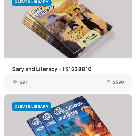
CLEVER LIBRARY
Sary and Literacy - 151538810
297
2590
₸
CLEVER LIBRARY