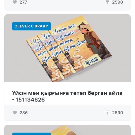
277
2590
₸
CLEVER LIBRARY
Үйсін мен қырғынға төтеп берген айла
- 151134626
286
2590
₸