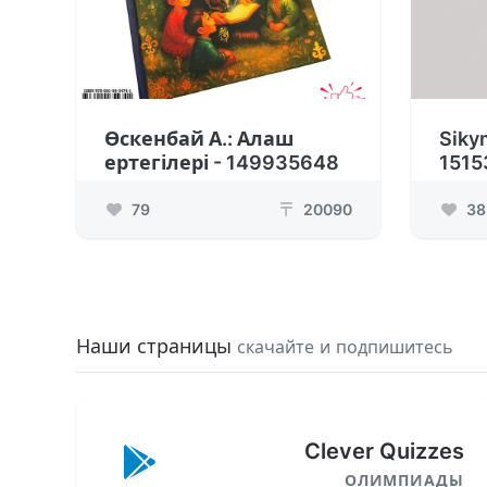
Өскенбай А.: Алаш
Siky
ертегілері - 149935648
1515
79
20090
38
₸
Наши страницы
скачайте и подпишитесь
Clever Quizzes
ОЛИМПИАДЫ