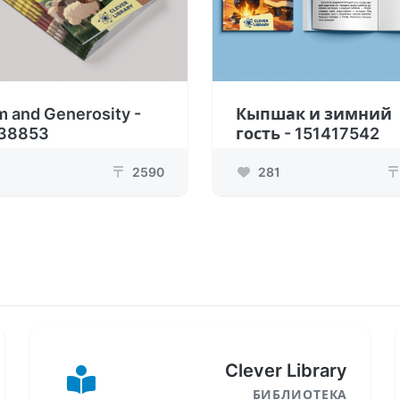
m and Generosity -
Кыпшак и зимний
38853
гость - 151417542
2590
281
₸
₸
Clever Library
БИБЛИОТЕКА