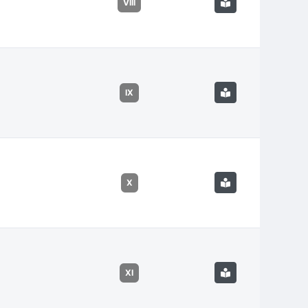
VIII
IX
X
XI