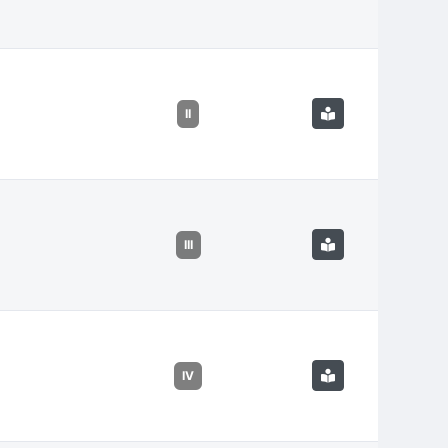
II
III
IV