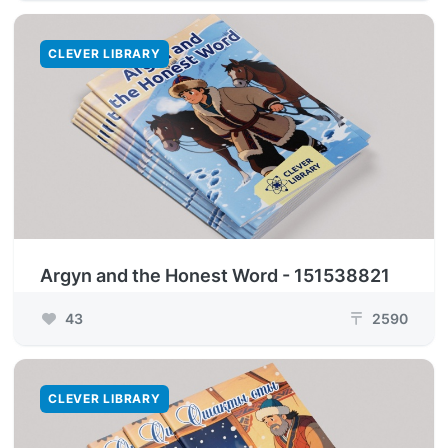
CLEVER LIBRARY
Argyn and the Honest Word - 151538821
43
2590
₸
CLEVER LIBRARY