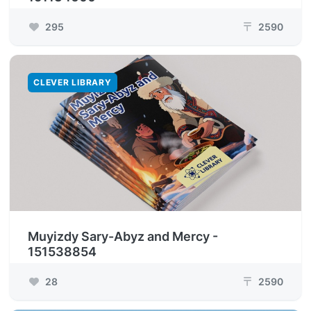
295
2590
₸
CLEVER LIBRARY
Muyizdy Sary-Abyz and Mercy -
151538854
28
2590
₸