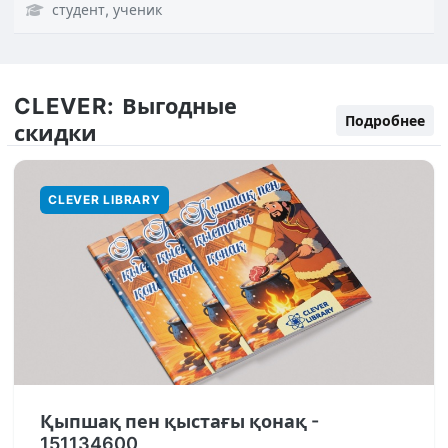
студент, ученик
CLEVER:
Выгодные
Подробнее
скидки
CLEVER LIBRARY
Қыпшақ пен қыстағы қонақ -
151134600