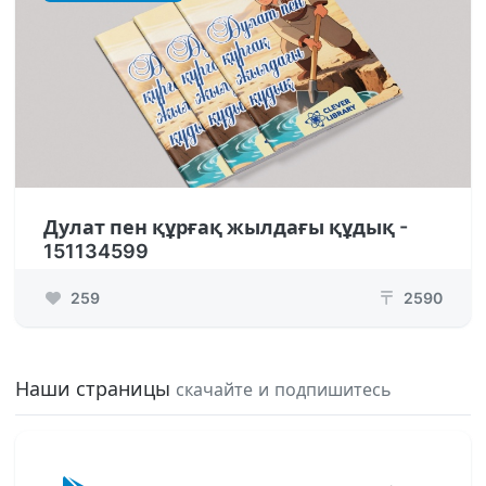
Дулат пен құрғақ жылдағы құдық -
151134599
259
2590
₸
Наши страницы
скачайте и подпишитесь