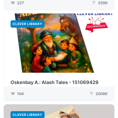
227
2590
₸
CLEVER LIBRARY
Oskenbay A.: Alash Tales - 151069429
104
20090
₸
CLEVER LIBRARY