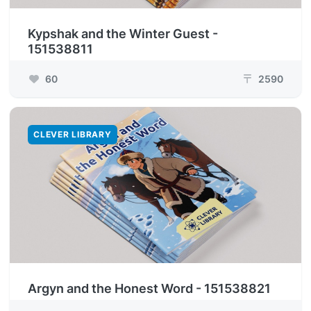
Kypshak and the Winter Guest -
151538811
60
2590
₸
CLEVER LIBRARY
Argyn and the Honest Word - 151538821