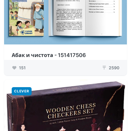
Абак и чистота - 151417506
151
2590
₸
CLEVER