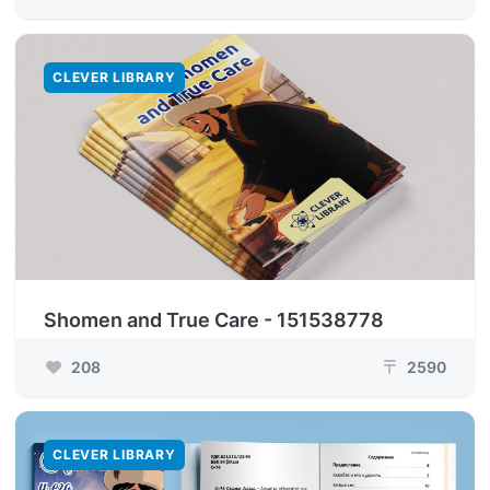
CLEVER LIBRARY
Shomen and True Care - 151538778
208
2590
₸
CLEVER LIBRARY