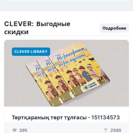
CLEVER:
Выгодные
Подробнее
скидки
CLEVER LIBRARY
Төртқараның төрт тұлғасы - 151134573
295
2590
₸