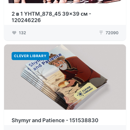
2 в 1 YHTM_878_45 39x39 см -
120246226
132
72090
₸
CLEVER LIBRARY
Shymyr and Patience - 151538830