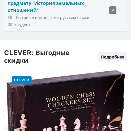
предмету "История земельных
отношений"
V
Тестовые вопросы на русском языке
студент
CLEVER:
Выгодные
Подробнее
скидки
CLEVER