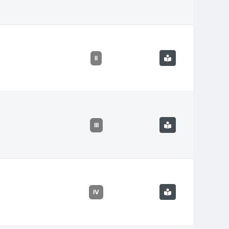
II
III
IV