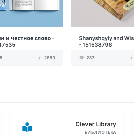
н и честное слово -
Shanyshqyly and Wi
17535
- 151538798
8
2590
237
₸
₸
Clever Library
БИБЛИОТЕКА