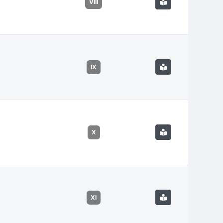
VIII
IX
X
XI