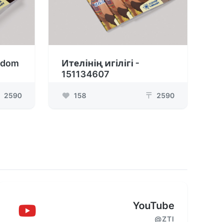
sdom
Ителінің игілігі -
151134607
2590
158
2590
₸
YouTube
@ZTI