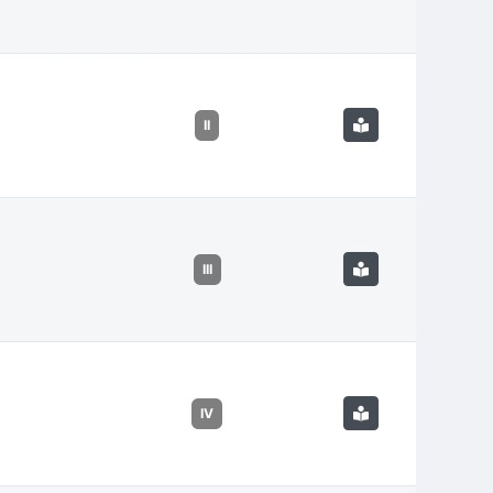
II
III
IV