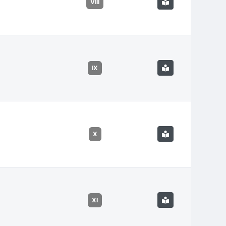
VIII
IX
X
XI