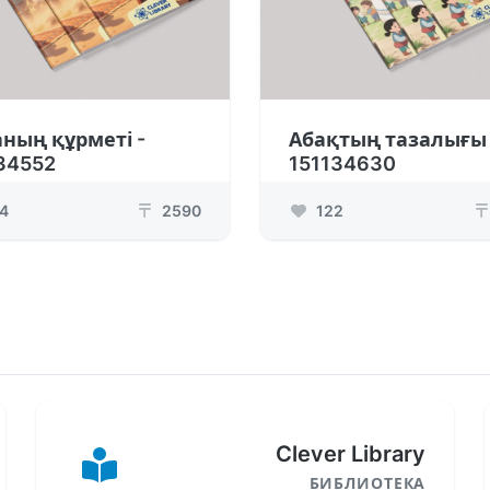
ның құрметі -
Абақтың тазалығы 
34552
151134630
4
2590
122
₸
₸
Clever Library
БИБЛИОТЕКА