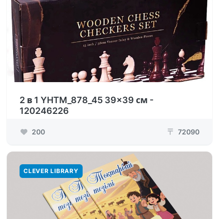
2 в 1 YHTM_878_45 39x39 см -
120246226
200
72090
₸
CLEVER LIBRARY