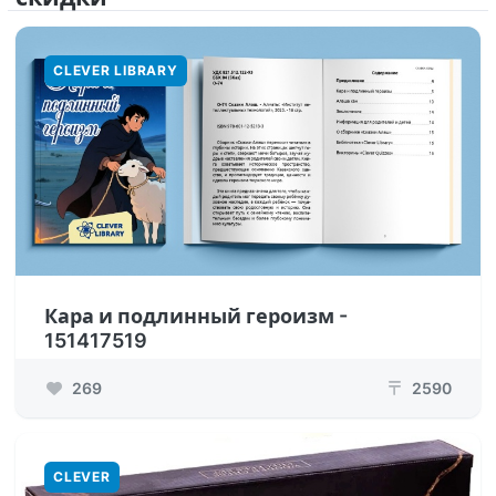
CLEVER LIBRARY
Кара и подлинный героизм -
151417519
269
2590
₸
CLEVER