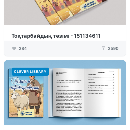
Тоқтарбайдың төзімі - 151134611
284
2590
₸
CLEVER LIBRARY