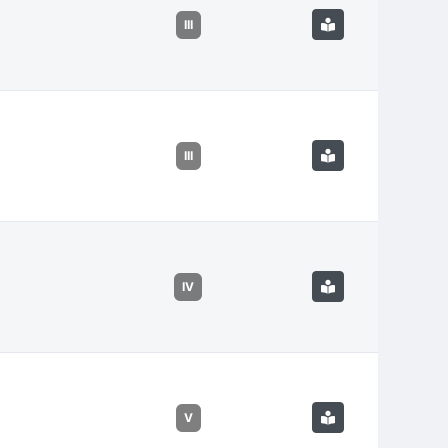
III
III
IV
V