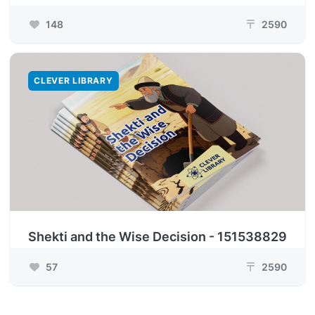
148
2590
₸
CLEVER LIBRARY
Shekti and the Wise Decision - 151538829
57
2590
₸