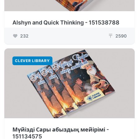
Alshyn and Quick Thinking - 151538788
232
2590
₸
CLEVER LIBRARY
Мүйізді Сары абыздың мейірімі -
151134575