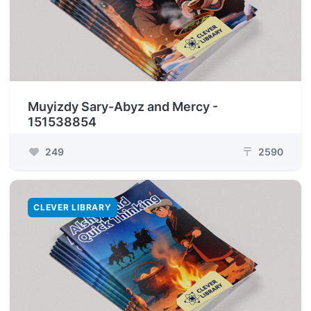
Muyizdy Sary-Abyz and Mercy -
151538854
249
2590
₸
CLEVER LIBRARY