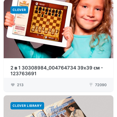
CLEVER
2 в 1 30308984_004764734 39x39 см -
123763691
213
72090
₸
CLEVER LIBRARY