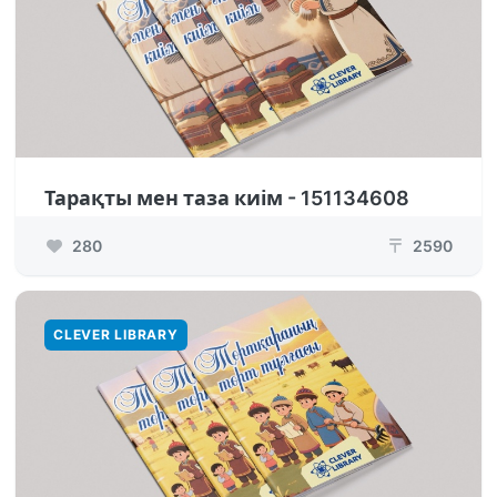
Тарақты мен таза киім - 151134608
280
2590
₸
CLEVER LIBRARY