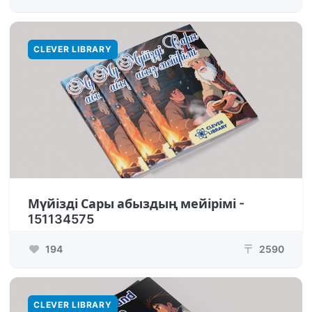
CLEVER LIBRARY
Мүйізді Сары абыздың мейірімі -
151134575
194
2590
₸
CLEVER LIBRARY