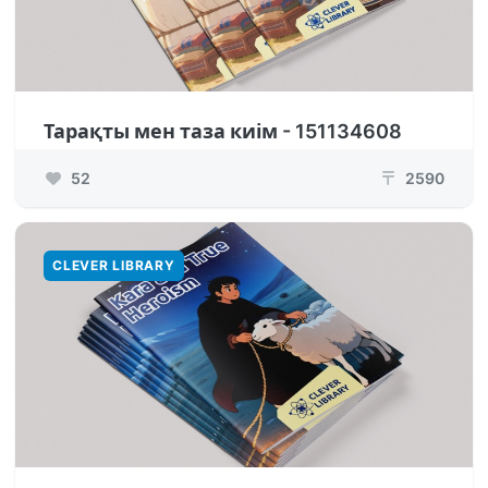
Тарақты мен таза киім - 151134608
52
2590
₸
CLEVER LIBRARY