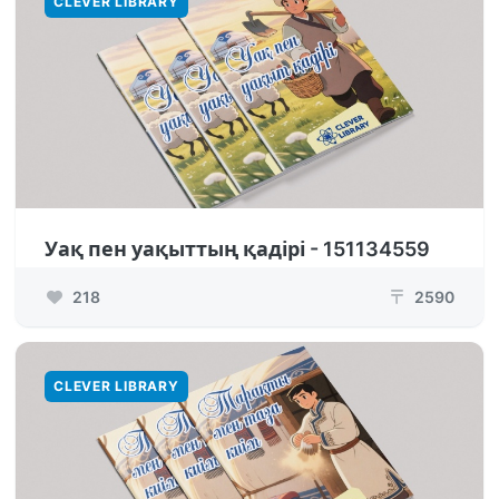
CLEVER LIBRARY
Уақ пен уақыттың қадірі - 151134559
218
2590
₸
CLEVER LIBRARY