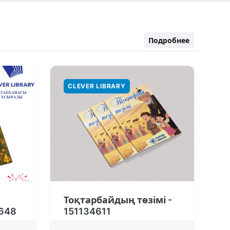
Подробнее
CLEVER LIBRARY
Тоқтарбайдың төзімі -
5648
151134611