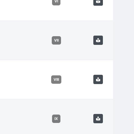
VI
VII
VIII
IX