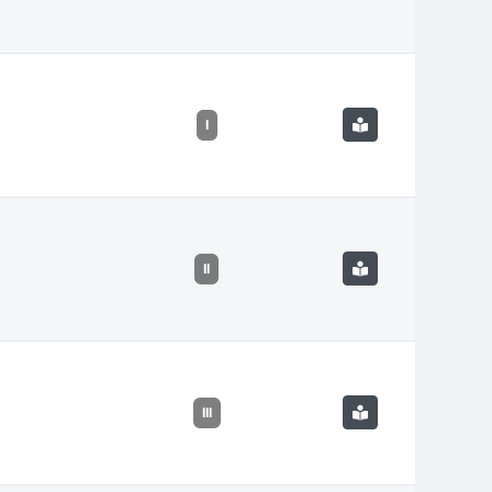
I
II
III