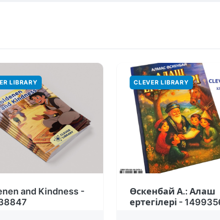
ER LIBRARY
CLEVER LIBRARY
enen and Kindness -
Өскенбай А.: Алаш
38847
ертегілері - 14993