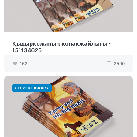
Қыдырқожаның қонақжайлығы -
151134625
162
2590
₸
CLEVER LIBRARY