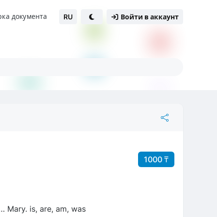
рка документа
RU
Войти в аккаунт
1000 ₸
 Mary. is, are, am, was