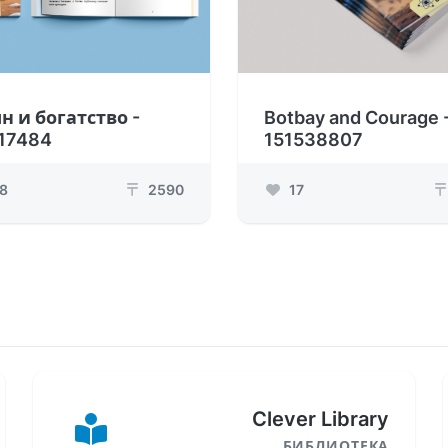
н и богатство -
Botbay and Courage 
17484
151538807
8
2590
17
₸
₸
Clever Library
БИБЛИОТЕКА