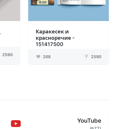
Каракесек и
-
красноречие -
151417500
2590
268
2590
₸
YouTube
@ZTI