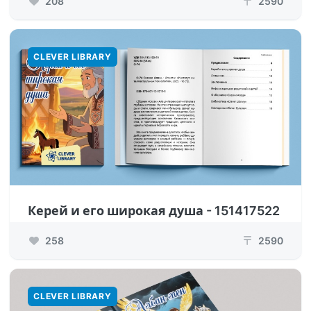
208
2590
₸
CLEVER LIBRARY
Керей и его широкая душа - 151417522
258
2590
₸
CLEVER LIBRARY