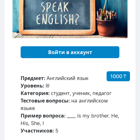
Войти в аккаунт
1000 ₸
Предмет:
Английский язык
Уровень:
III
Категория:
студент, ученик, педагог
Тестовые вопросы:
на английском
языке
Пример вопроса:
____ is my brother. He,
His, She, I
Участников:
5