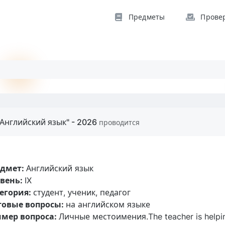
Предметы
Прове
Английский язык" - 2026
проводится
едмет:
Английский язык
вень:
IX
егория:
студент, ученик, педагог
товые вопросы:
на английском языке
мер вопроса:
Личные местоимения.The teacher is helping ..