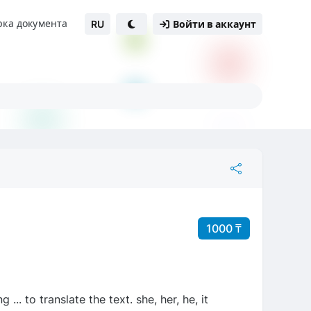
рка документа
RU
Войти в аккаунт
1000 ₸
. to translate the text. she, her, he, it