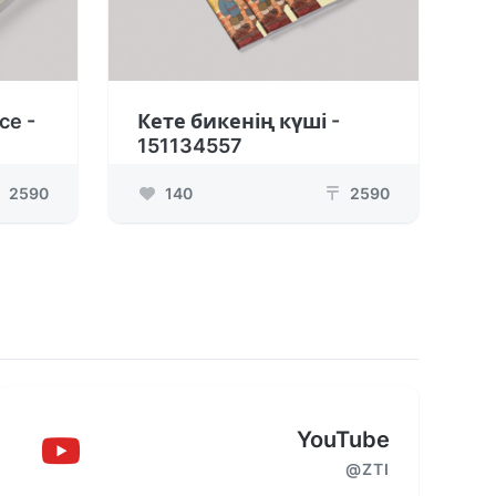
ce -
Кете бикенің күші -
151134557
2590
140
2590
₸
YouTube
@ZTI