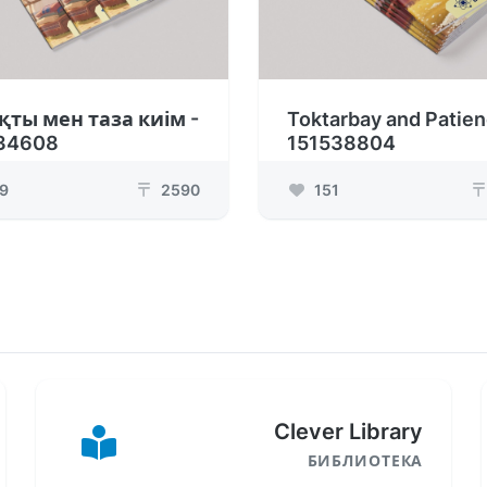
қты мен таза киім -
Toktarbay and Patien
34608
151538804
9
2590
151
₸
₸
Clever Library
БИБЛИОТЕКА