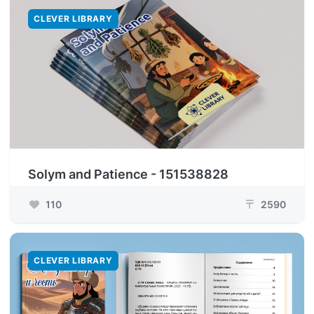
CLEVER LIBRARY
Solym and Patience - 151538828
110
2590
₸
CLEVER LIBRARY