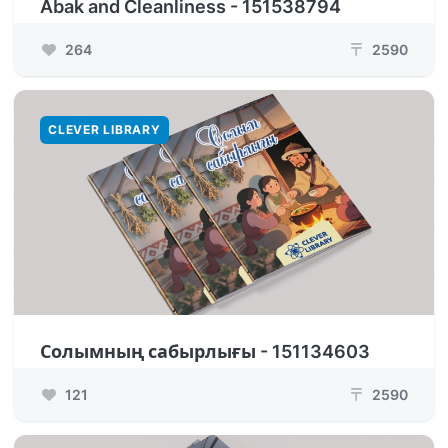
Abak and Cleanliness - 151538794
264
2590
₸
CLEVER LIBRARY
Солымның сабырлығы - 151134603
121
2590
₸