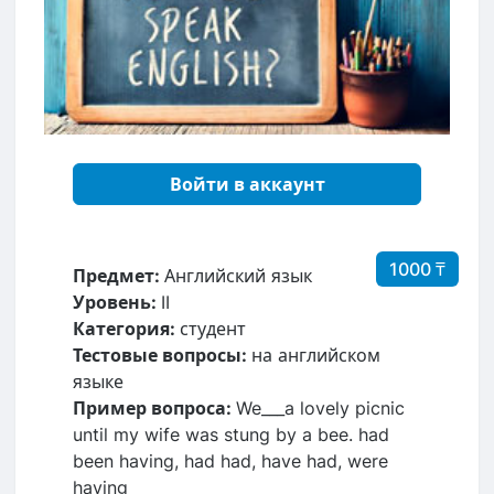
Войти в аккаунт
1000 ₸
Предмет:
Английский язык
Уровень:
II
Категория:
студент
Тестовые вопросы:
на английском
языке
Пример вопроса:
We___a lovely picnic
until my wife was stung by a bee. had
been having, had had, have had, were
having