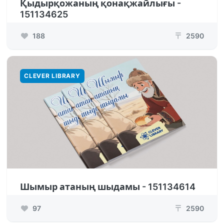
Қыдырқожаның қонақжайлығы -
151134625
188
2590
₸
CLEVER LIBRARY
Шымыр атаның шыдамы - 151134614
97
2590
₸