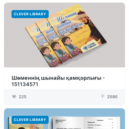
CLEVER LIBRARY
Шөменнің шынайы қамқорлығы -
151134571
225
2590
₸
CLEVER LIBRARY