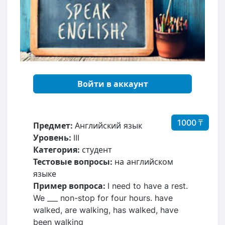
Войти в аккаунт
1000 ₸
Предмет:
Английский язык
Уровень:
III
Категория:
студент
Тестовые вопросы:
на английском
языке
Пример вопроса:
I need to have a rest.
We ___ non-stop for four hours. have
walked, are walking, has walked, have
been walking