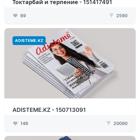
Токтарбай и терпение - 151417491
69
2590
₸
ADISTEME.KZ
ADISTEME.KZ - 150713091
149
20090
₸