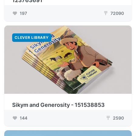
123763691
197
72090
₸
CLEVER LIBRARY
Sikym and Generosity - 151538853
144
2590
₸