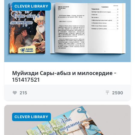
CLEVER LIBRARY
Муйизди Сары-абыз и милосердие -
151417521
215
2590
₸
CLEVER LIBRARY