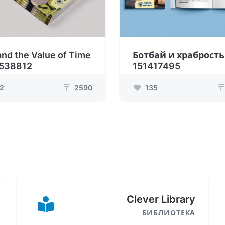
and the Value of Time
Ботбай и храбрость
1538812
151417495
2
2590
135
₸
₸
Clever Library
БИБЛИОТЕКА