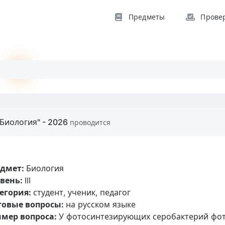
Предметы
Прове
Биология" - 2026
проводится
едмет:
Биология
вень:
III
егория:
студент, ученик, педагог
товые вопросы:
на русском языке
мер вопроса:
У фотосинтезирующих серобактерий фото