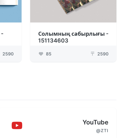
 -
Солымның сабырлығы -
151134603
2590
85
2590
₸
YouTube
@ZTI