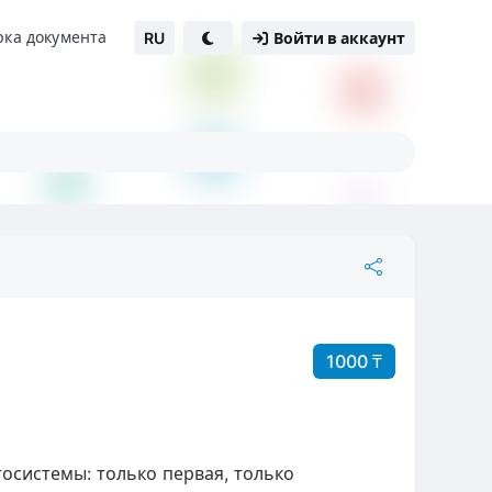
рка документа
RU
Войти в аккаунт
1000 ₸
системы: только первая, только