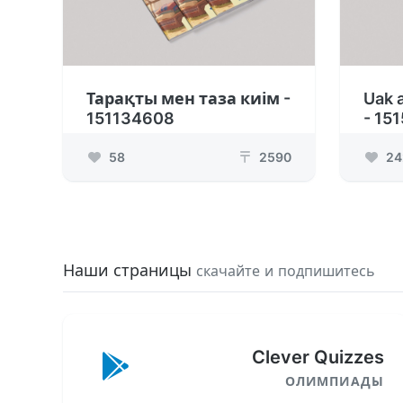
Тарақты мен таза киім -
Uak 
151134608
- 15
58
2590
24
₸
Наши страницы
скачайте и подпишитесь
Clever Quizzes
ОЛИМПИАДЫ