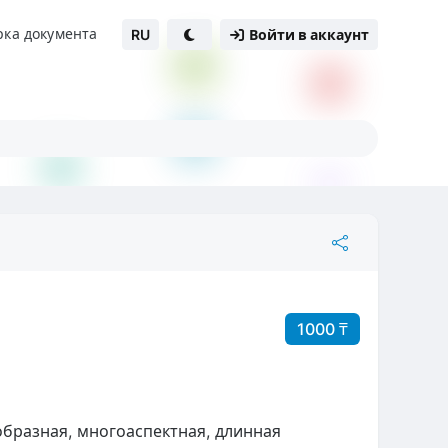
рка документа
RU
Войти в аккаунт
1000 ₸
образная, многоаспектная, длинная