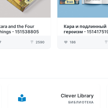
kara and the Four
Кара и подлинный
hings - 151538805
героизм - 15141751
7
2590
186
₸
₸
Clever Library
БИБЛИОТЕКА