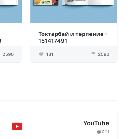
Токтарбай и терпение -
9
151417491
2590
131
2590
₸
YouTube
@ZTI