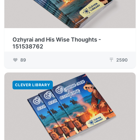
Ozhyrai and His Wise Thoughts -
151538762
89
2590
₸
CLEVER LIBRARY