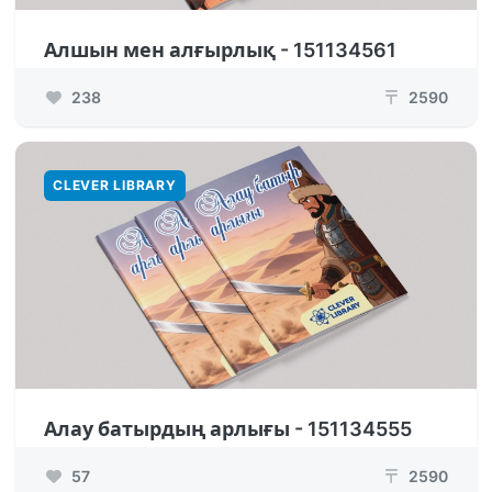
Алшын мен алғырлық - 151134561
238
2590
₸
CLEVER LIBRARY
Алау батырдың арлығы - 151134555
57
2590
₸