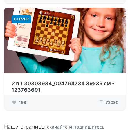
CLEVER
2 в 1 30308984_004764734 39x39 см -
123763691
189
72090
₸
Наши страницы
скачайте и подпишитесь