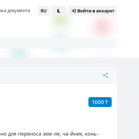
рка документа
RU
Войти в аккаунт
1000 ₸
но для переноса зем-ля, ча-йник, конь-