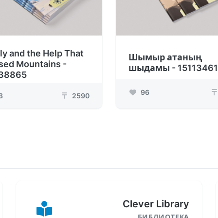
ly and the Help That
Шымыр атаның
sed Mountains -
шыдамы - 1511346
38865
96
₸
3
2590
₸
Clever Library
БИБЛИОТЕКА