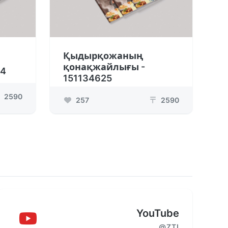
Қыдырқожаның
қонақжайлығы -
14
151134625
2590
257
2590
₸
YouTube
@ZTI