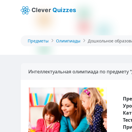
Clever
Quizzes
Предметы
Олимпиады
Дошкольное образов
Интеллектуальная олимпиада по предмету 
Пр
Уро
Кат
Тес
При