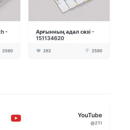
h -
Арғынның адал сөзі -
151134620
2590
262
2590
₸
YouTube
@ZTI