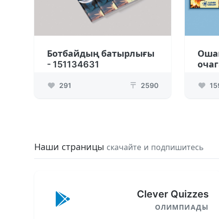
Ботбайдың батырлығы
Ошак
- 151134631
очаг
291
2590
15
₸
Наши страницы
скачайте и подпишитесь
Clever Quizzes
ОЛИМПИАДЫ