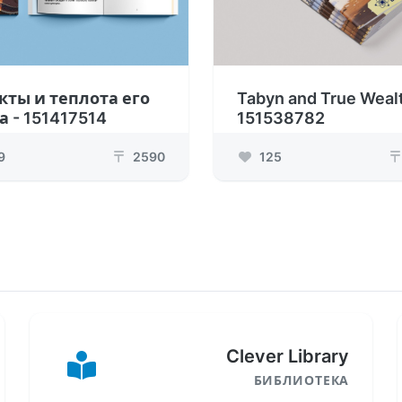
ты и теплота его
Tabyn and True Wealt
а - 151417514
151538782
9
2590
125
₸
₸
Clever Library
БИБЛИОТЕКА