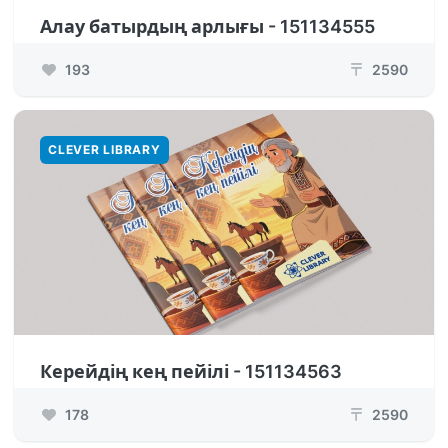
Алау батырдың арлығы - 151134555
193
2590
₸
CLEVER LIBRARY
Керейдің кең пейілі - 151134563
178
2590
₸