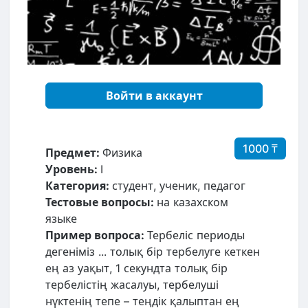
Войти в аккаунт
1000 ₸
Предмет:
Физика
Уровень:
I
Категория:
студент, ученик, педагог
Тестовые вопросы:
на казахском
языке
Пример вопроса:
Тербеліс периоды
дегеніміз ... толық бір тербелуге кеткен
ең аз уақыт, 1 секундта толық бір
тербелістің жасалуы, тербелуші
нүктенің тепе – теңдік қалыптан ең