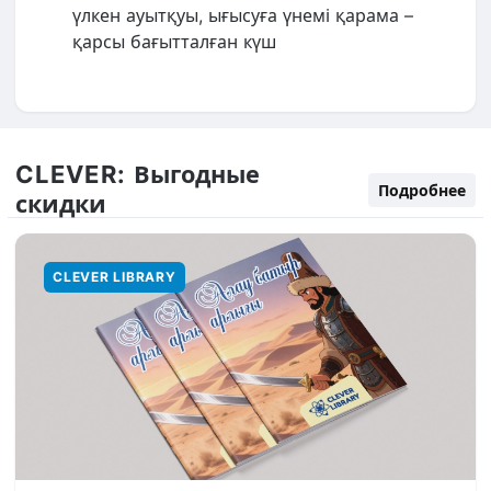
үлкен ауытқуы, ығысуға үнемі қарама –
қарсы бағытталған күш
CLEVER:
Выгодные
Подробнее
скидки
CLEVER LIBRARY