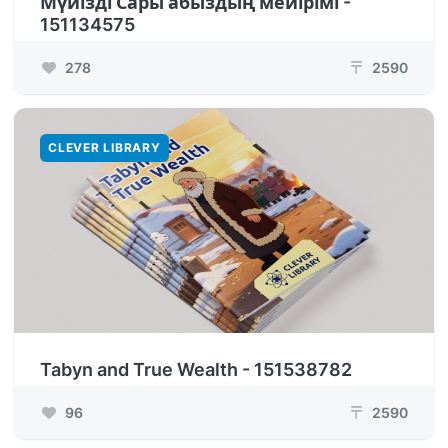
Мүйізді Сары абыздың мейірімі -
151134575
278
2590
₸
CLEVER LIBRARY
Tabyn and True Wealth - 151538782
96
2590
₸