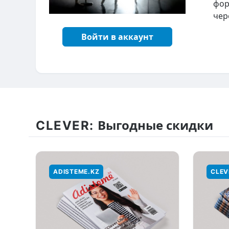
фор
чер
Войти в аккаунт
CLEVER:
Выгодные скидки
ADISTEME.KZ
CLEV