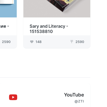
ие -
Sary and Literacy -
151538810
2590
148
2590
₸
YouTube
@ZTI