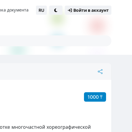
рка документа
RU
Войти в аккаунт
1000 ₸
ботке многочастной хореографической