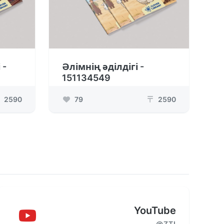
 -
Әлімнің әділдігі -
151134549
2590
79
2590
₸
YouTube
@ZTI