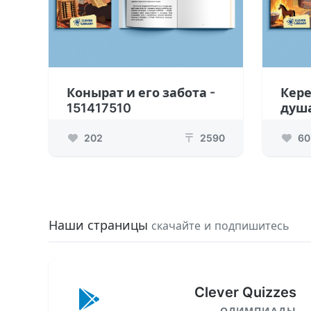
Конырат и его забота -
Кере
151417510
душа
202
2590
60
₸
Наши страницы
скачайте и подпишитесь
Clever Quizzes
ОЛИМПИАДЫ