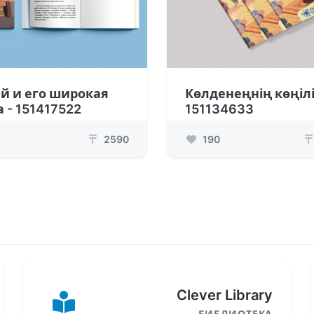
й и его широкая
Көлденеңнің көңілі
 - 151417522
151134633
2590
190
₸
₸
Clever Library
БИБЛИОТЕКА