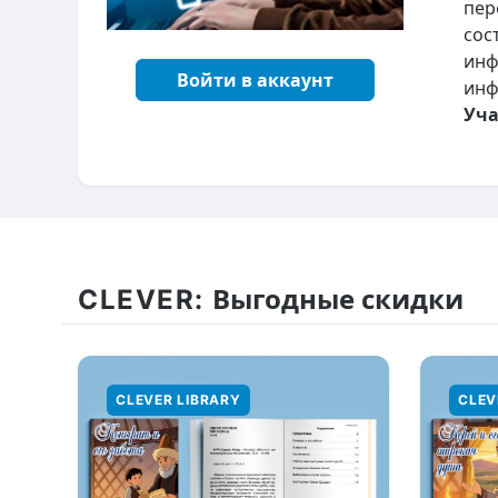
пер
сос
инф
Войти в аккаунт
инф
Уча
CLEVER:
Выгодные скидки
CLEVER LIBRARY
CLEV