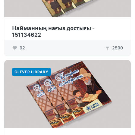
Найманның нағыз достығы -
151134622
92
2590
₸
CLEVER LIBRARY