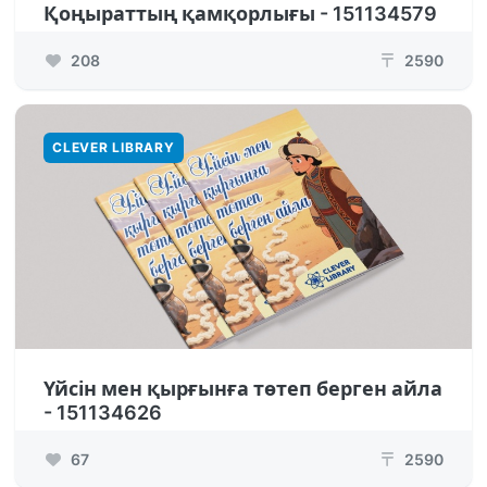
Қоңыраттың қамқорлығы - 151134579
208
2590
₸
CLEVER LIBRARY
Үйсін мен қырғынға төтеп берген айла
- 151134626
67
2590
₸