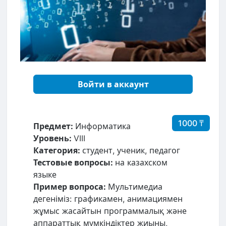
Войти в аккаунт
1000 ₸
Предмет:
Информатика
Уровень:
VIII
Категория:
студент, ученик, педагог
Тестовые вопросы:
на казахском
языке
Пример вопроса:
Мультимедиа
дегеніміз: графикамен, анимациямен
жұмыс жасайтын программалық және
аппараттық мүмкіндіктер жиыны,