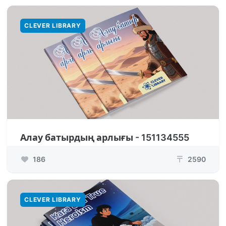
CLEVER LIBRARY
Алау батырдың арлығы - 151134555
186
2590
₸
CLEVER LIBRARY