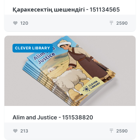
Қаракесектің шешендігі - 151134565
120
2590
₸
CLEVER LIBRARY
Alim and Justice - 151538820
213
2590
₸