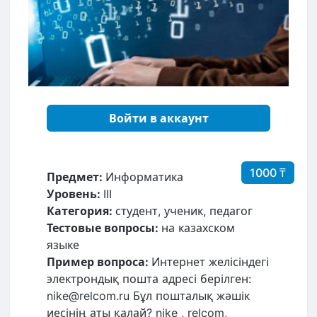
Войти в аккаунт
1000 ₸
Предмет:
Информатика
Уровень:
III
Категория:
студент, ученик, педагог
Тестовые вопросы:
на казахском
языке
Пример вопроса:
Интернет желісіндегі
электрондық пошта адресі берілген:
nike@relcom.ru Бұл пошталық жәшік
иесінің аты қалай? nike , relcom,