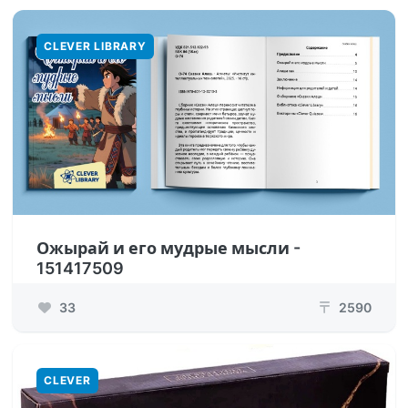
CLEVER LIBRARY
Ожырай и его мудрые мысли -
151417509
33
2590
₸
CLEVER