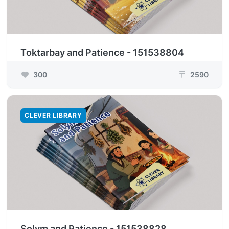
Toktarbay and Patience - 151538804
300
2590
₸
CLEVER LIBRARY
Solym and Patience - 151538828