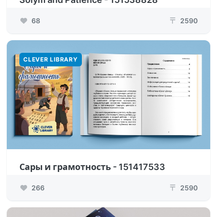
68
2590
₸
CLEVER LIBRARY
Сары и грамотность - 151417533
266
2590
₸