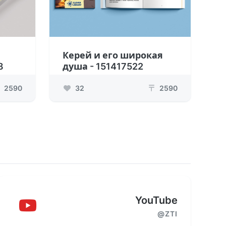
Керей и его широкая
8
душа - 151417522
2590
32
2590
₸
YouTube
@ZTI