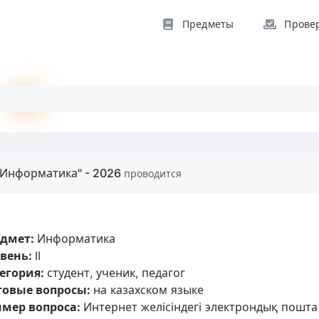
Предметы
Прове
"Информатика" - 2026
проводится
едмет:
Информатика
вень:
II
егория:
студент, ученик, педагог
товые вопросы:
на казахском языке
мер вопроса:
Интернет желісіндегі электрондық пошта 