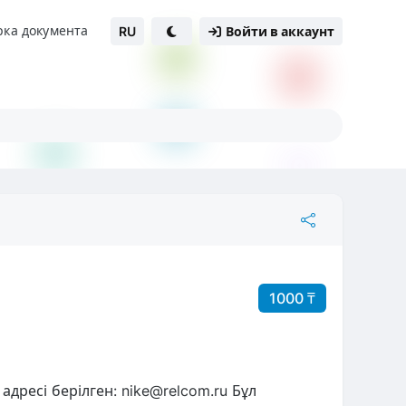
рка документа
RU
Войти в аккаунт
1000 ₸
адресі берілген: nike@relcom.ru Бұл