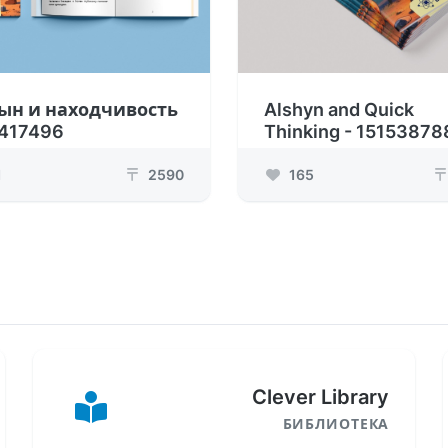
ын и находчивость
Alshyn and Quick
1417496
Thinking - 15153878
1
2590
165
₸
₸
Clever Library
БИБЛИОТЕКА