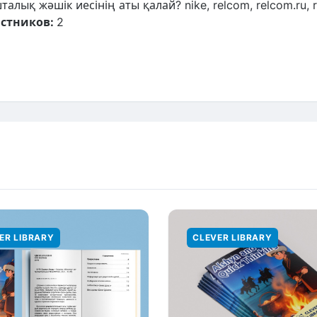
талық жəшік иесінің аты қалай? nike, relcom, relcom.ru, 
стников:
2
ER LIBRARY
CLEVER LIBRARY