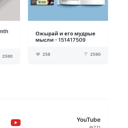
mth
Ожырай и его мудрые
мысли - 151417509
258
2590
₸
2590
YouTube
@ZTI