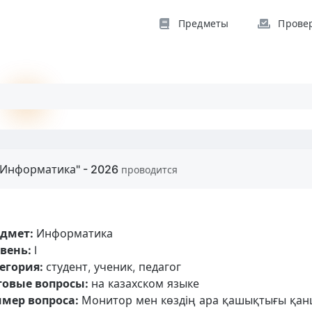
Предметы
Прове
"Информатика" - 2026
проводится
едмет:
Информатика
вень:
I
егория:
студент, ученик, педагог
товые вопросы:
на казахском языке
мер вопроса:
Монитор мен көздің ара қашықтығы қанша