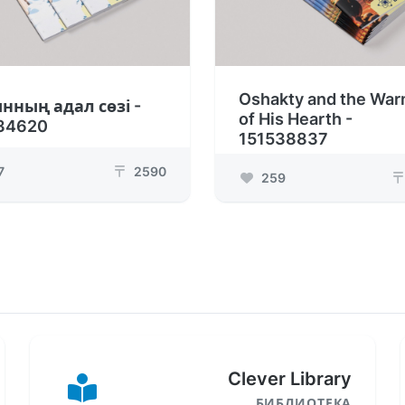
Oshakty and the War
нның адал сөзі -
of His Hearth -
34620
151538837
7
2590
₸
259
₸
Clever Library
БИБЛИОТЕКА