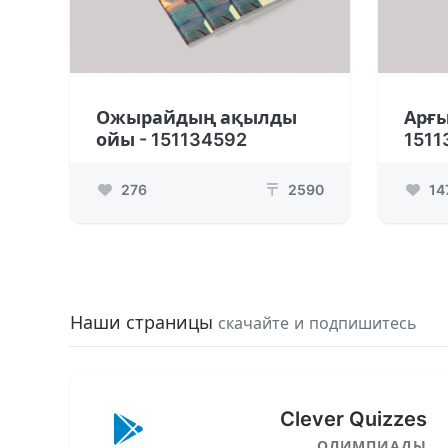
Ожырайдың ақылды
Арғы
ойы - 151134592
1511
276
2590
14
₸
Наши страницы
скачайте и подпишитесь
Clever Quizzes
ОЛИМПИАДЫ