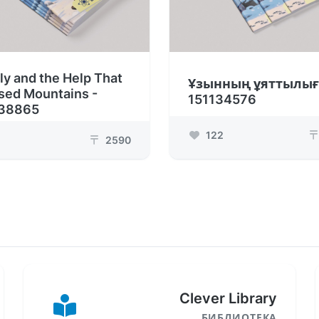
ly and the Help That
Ұзынның ұяттылығ
sed Mountains -
151134576
38865
122
₸
2590
₸
Clever Library
БИБЛИОТЕКА