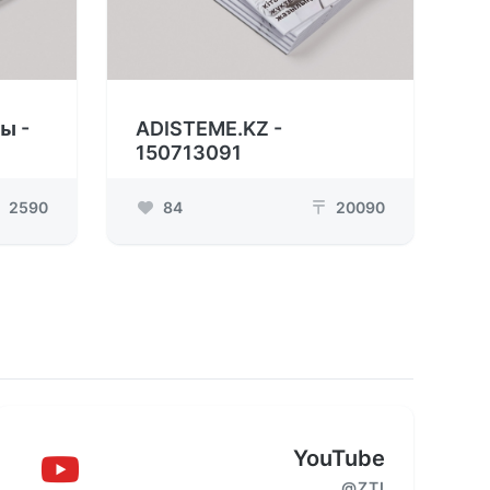
ы -
ADISTEME.KZ -
150713091
2590
84
20090
₸
YouTube
@ZTI