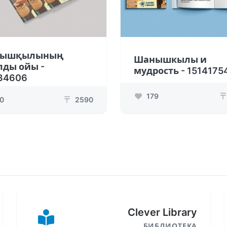
ышқылының
Шанышкылы и
ды ойы -
мудрость - 1514175
34606
179
₸
0
2590
₸
Clever Library
БИБЛИОТЕКА