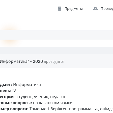
Предметы
Прове
"Информатика" - 2026
проводится
едмет:
Информатика
вень:
IV
егория:
студент, ученик, педагог
товые вопросы:
на казахском языке
мер вопроса:
Төмендегі берілген программалық өнімд