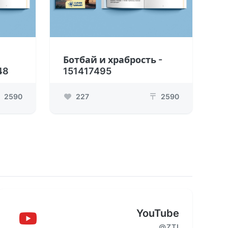
Ботбай и храбрость -
48
151417495
2590
227
2590
₸
YouTube
@ZTI