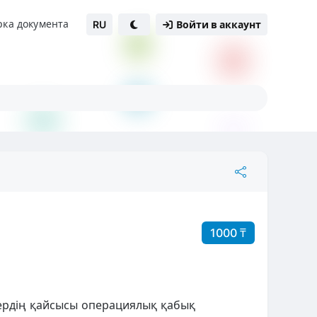
рка документа
RU
Войти в аккаунт
1000 ₸
ердің қайсысы операциялық қабық