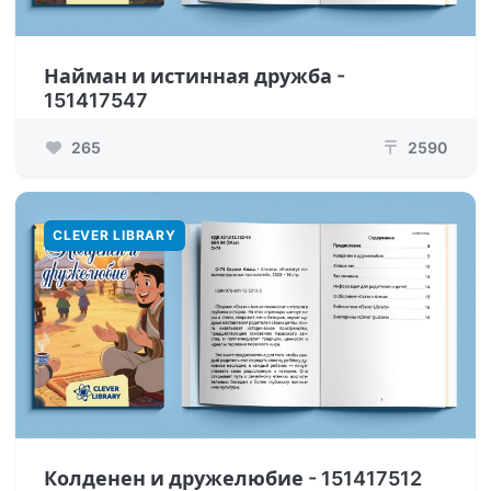
Найман и истинная дружба -
151417547
265
2590
₸
CLEVER LIBRARY
Колденен и дружелюбие - 151417512