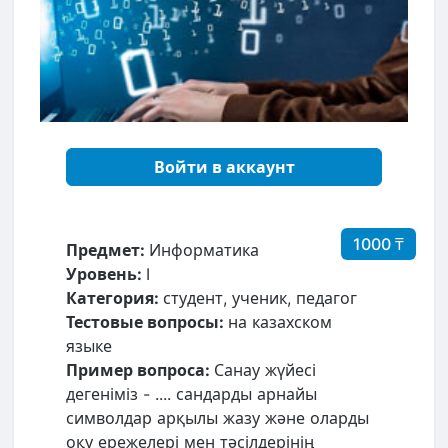
Войти в аккаунт
1000 ₸
Предмет:
Информатика
Уровень:
I
Категория:
студент, ученик, педагог
Тестовые вопросы:
на казахском
языке
Пример вопроса:
Санау жүйесі
дегеніміз - .... сандарды арнайы
символдар арқылы жазу жəне оларды
оқу ережелері мен тəсілдерінің