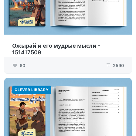
Ожырай и его мудрые мысли -
151417509
60
2590
₸
CLEVER LIBRARY