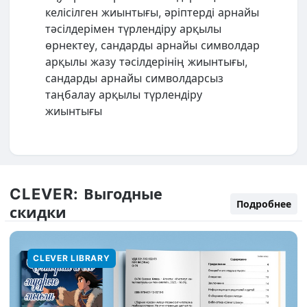
келісілген жиынтығы, əріптерді арнайы
тəсілдерімен түрлендіру арқылы
өрнектеу, сандарды арнайы символдар
арқылы жазу тəсілдерінің жиынтығы,
сандарды арнайы символдарсыз
таңбалау арқылы түрлендіру
жиынтығы
CLEVER:
Выгодные
Подробнее
скидки
CLEVER LIBRARY