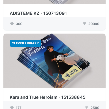
ADISTEME.KZ - 150713091
300
20090
₸
CLEVER LIBRARY
Kara and True Heroism - 151538845
177
2590
₸